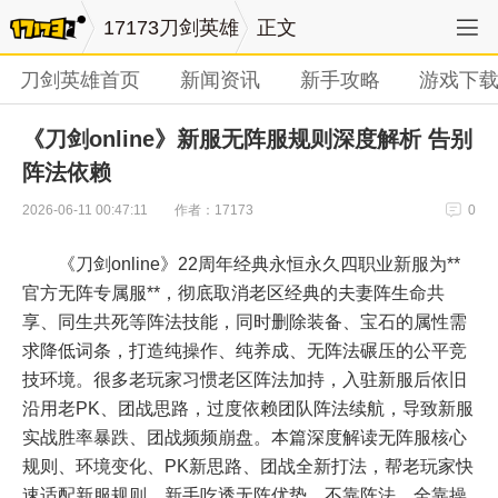
17173刀剑英雄
正文
刀剑英雄首页
新闻资讯
新手攻略
游戏下
《刀剑online》新服无阵服规则深度解析 告别
阵法依赖
作者：17173
2026-06-11 00:47:11
0
《刀剑online》22周年经典永恒永久四职业新服为**
官方无阵专属服**，彻底取消老区经典的夫妻阵生命共
享、同生共死等阵法技能，同时删除装备、宝石的属性需
求降低词条，打造纯操作、纯养成、无阵法碾压的公平竞
技环境。很多老玩家习惯老区阵法加持，入驻新服后依旧
沿用老PK、团战思路，过度依赖团队阵法续航，导致新服
实战胜率暴跌、团战频频崩盘。本篇深度解读无阵服核心
规则、环境变化、PK新思路、团战全新打法，帮老玩家快
速适配新服规则，新手吃透无阵优势，不靠阵法、全靠操