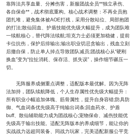
靠阵法共享血量、分摊伤害，新服团战全员**独立承伤、
各自保命**，战术彻底重构。核心战术调整：不再全员抱
团扎堆，避免集体被AOE打残，采用分散站位、局部抱团
的打法;散仙回血、护盾技能优先级大幅提升，成为团队唯
一续航核心，替代阵法续航;坦克力士必须更加稳健，提前
卡位抗伤，保护后排输出;输出职业切忌贪输出，残血立刻
后撤自保，防止单人掉点导致团队减员;团战核心从“硬刚
换血”变为“拉扯消耗、保存活、抓失误”，操作细节碾压一
切。
无阵服养成侧重点调整，适配版本最优解。因为无阵
法加持，团队续航降低，个人生存属性优先级大幅提升：
所有职业小幅追加体魄、筋骨属性，提升自身容错;防具防
御、气血词条优先级高于纯输出词条;回血药水、护盾
buff、散仙辅助能力成为团战核心;宠物保命、减伤技能优
先级高于输出技能。适配无阵版本的养成细节，能让你的
实战战力远超同装备、同战力玩家，完美适配新服公平竞