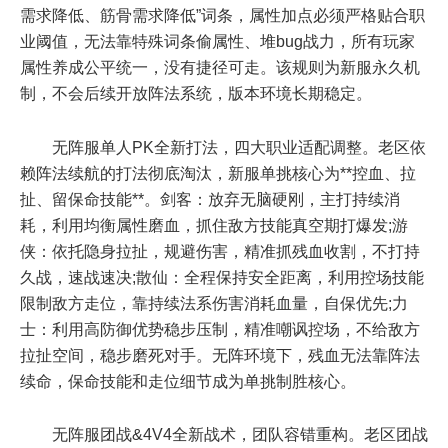
需求降低、筋骨需求降低”词条，属性加点必须严格贴合职
业阈值，无法靠特殊词条偷属性、堆bug战力，所有玩家
属性养成公平统一，没有捷径可走。该规则为新服永久机
制，不会后续开放阵法系统，版本环境长期稳定。
无阵服单人PK全新打法，四大职业适配调整。老区依
赖阵法续航的打法彻底淘汰，新服单挑核心为**控血、拉
扯、留保命技能**。剑客：放弃无脑硬刚，主打持续消
耗，利用均衡属性磨血，抓住敌方技能真空期打爆发;游
侠：依托隐身拉扯，规避伤害，精准抓残血收割，不打持
久战，速战速决;散仙：全程保持安全距离，利用控场技能
限制敌方走位，靠持续法系伤害消耗血量，自保优先;力
士：利用高防御优势稳步压制，精准嘲讽控场，不给敌方
拉扯空间，稳步磨死对手。无阵环境下，残血无法靠阵法
续命，保命技能和走位细节成为单挑制胜核心。
无阵服团战&4V4全新战术，团队容错重构。老区团战