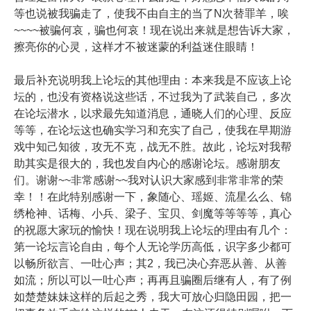
等也说被我骗走了，使我不由自主的当了N次替罪羊，唉
~~~~被骗何哀，骗也何哀！现在说出来就是想告诉大家，
擦亮你的心灵，这样才不被迷蒙的利益迷住眼睛！
最后补充说明我上论坛的其他理由：本来我是不应该上论
坛的，也没有资格说这些话，不过我为了武装自己，多次
在论坛潜水，以求最先知道消息，通晓人们的心理、反应
等等，在论坛这也确实学习和充实了自己，使我在早期游
戏中知己知彼，攻无不克，战无不胜。故此，论坛对我帮
助其实是很大的，我也发自内心的感谢论坛。感谢朋友
们。谢谢~~非常感谢~~我对认识大家感到非常非常的荣
幸！！在此特别感谢一下，象随心、瑶姬、流星么么、锦
绣枪神、话梅、小兵、梁子、宝贝、剑魔等等等等，真心
的祝愿大家玩的愉快！现在说明我上论坛的理由有几个：
第一论坛言论自由，每个人无论学历高低，识字多少都可
以畅所欲言、一吐心声；其2，我已决心弃恶从善、从善
如流；所以可以一吐心声；再再且骗圈后继有人，有了例
如楚楚妹妹这样的后起之秀，我大可放心归隐田园，把一