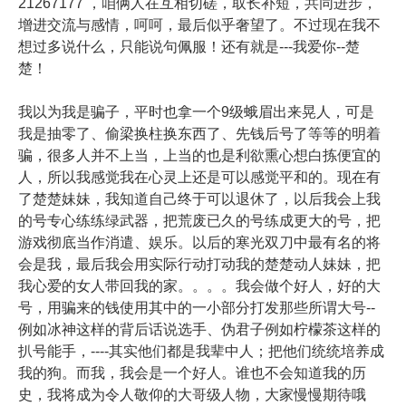
21267177 ，咱俩人在互相切磋，取长补短，共同进步，
增进交流与感情，呵呵，最后似乎奢望了。不过现在我不
想过多说什么，只能说句佩服！还有就是---我爱你--楚
楚！
我以为我是骗子，平时也拿一个9级蛾眉出来晃人，可是
我是抽零了、偷梁换柱换东西了、先钱后号了等等的明着
骗，很多人并不上当，上当的也是利欲熏心想白拣便宜的
人，所以我感觉我在心灵上还是可以感觉平和的。现在有
了楚楚妹妹，我知道自己终于可以退休了，以后我会上我
的号专心练练绿武器，把荒废已久的号练成更大的号，把
游戏彻底当作消遣、娱乐。以后的寒光双刀中最有名的将
会是我，最后我会用实际行动打动我的楚楚动人妹妹，把
我心爱的女人带回我的家。。。。我会做个好人，好的大
号，用骗来的钱使用其中的一小部分打发那些所谓大号--
例如冰神这样的背后话说选手、伪君子例如柠檬茶这样的
扒号能手，----其实他们都是我辈中人；把他们统统培养成
我的狗。而我，我会是一个好人。谁也不会知道我的历
史，我将成为令人敬仰的大哥级人物，大家慢慢期待哦