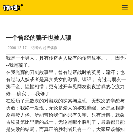
专区_《刀剑》
>
玩家交流
>
正文
一个曾经的骗子也被人骗
2006-12-17
记者站-超级偶像
我是一个男人，具有传奇男人应有的传奇故事。。。因为-
--我是骗子。
在我光辉的刀剑故事里，曾有过帮战时的英勇，流汗；也
有过与人妖或者是真实美女的激情、缠绵； 有过与朋友一
掷千金、惺惺相惜；更有过开车见网友彻夜游戏的心疲力
倦----确实，---我倦了
在经历了无数次的对游戏的探索与发现，无数次的辛酸与
勇敢；我终于发现，无论是爱人的嬉戏缠绵、还是互相撕
杀精疲力倦。所能带给我们的只有失望、只有遗憾，就象
古埃及第比里斯的战士，无论是哪个胜利了，最后都只能
是失败的结局，而真正的胜利者只有一个，大家应该都知