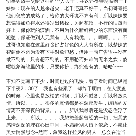
切事务放手交给这样的***人去干，在这还得特别嘱咐一下
妹妹：现在的人越来越尖，老千还真不好干，当初哥哥把
他们忽悠的成熟了，给你的大环境不算有利，所以妹妹要
想骗得如鱼得水还得别出稀径，另起花招，不行的话跟哥
好上，保你玩的潇洒，不用为什么新鲜稀少的东西没有而
犯愁，保证做到人无我有，人有我优。。。呵呵。。。不
过哥也知道在这里好贪好占好色的人大有所在，以楚妹的
智商倒不必为没有下手对象犯愁，借用一句广告语---没有
做不到的，只有想不到的。不用愁巧妇难为无米之炊，傻
帽就象海绵里的水，只要你挤，终究会有的。哈哈`~~~
不知不觉写了不少，时间也过的飞快，看了看时间已经是
下半夜2：30了，我也有些累了，却终于明白，在人疲惫
的时候，心里也是放松的时候，所以不戒备、所以释放真
情、所以。。。。很多的真情都是在深夜发生，缠绵的爱
情离不开深夜的背景。。。。所以我最后还是没忍住浮了
上来。。。所以。。。。我想掩盖起曾经的一切，把我的
感情深深的埋在心田中间，不愿给别人留下依恋，不愿让
美女悄然思念--然而，象我这样拉风的男人，总会在适当