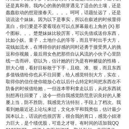
还是真和善。我内心的善的萌芽遇见了适合的土壤，还是
蠢蠢欲动的想迎接春天。。。。呵呵，话题扯远了，还是
说说这个妹妹。因为以下是事实，所以在叙述的时候显得
直白，你们要是不爱看现在可以点屏幕最右上角的 {X} 那
个图标。。。楚楚妹妹比较厉害，可以先借或送你东西，
比如小妖。童子，土地什么的等等，而且平时出手大方，
花钱如流水，在博得你的好感的同时还勇于接受男人的挑
逗和你视频，最后用女色把那些自认风流的小伙子心里防
线一击而碎。窃以为，估计她的行为是有种赌徒的性格，
胆大心细，看好目标敢于下手，且稳、准、狠，而且东西
多值钱借给你也从不往回要，给人感觉特别大方，实在，
取得你的信任使你能放心在以后什么特定时间把东西在不
防备的时候借给她，一但连本带利拿走以后，从此东西就
别想再往回要了，这令一些自我感觉防范意识良好的人屡
屡上当，防不胜防。我感觉方法特别，手段上了档次。我
看到她最近还上论坛来过，文化水平和我类似，估计最少
国本以上，话说的也很厉害，很合我的胃口，感觉小妞潜
力巨大，是个绩优股，可造之才呀。有时间的话加我QQ