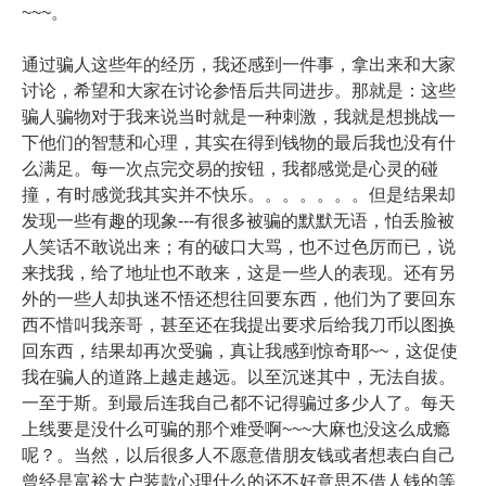
~~~。
通过骗人这些年的经历，我还感到一件事，拿出来和大家
讨论，希望和大家在讨论参悟后共同进步。那就是：这些
骗人骗物对于我来说当时就是一种刺激，我就是想挑战一
下他们的智慧和心理，其实在得到钱物的最后我也没有什
么满足。每一次点完交易的按钮，我都感觉是心灵的碰
撞，有时感觉我其实并不快乐。。。。。。。但是结果却
发现一些有趣的现象---有很多被骗的默默无语，怕丢脸被
人笑话不敢说出来；有的破口大骂，也不过色厉而已，说
来找我，给了地址也不敢来，这是一些人的表现。还有另
外的一些人却执迷不悟还想往回要东西，他们为了要回东
西不惜叫我亲哥，甚至还在我提出要求后给我刀币以图换
回东西，结果却再次受骗，真让我感到惊奇耶~~，这促使
我在骗人的道路上越走越远。以至沉迷其中，无法自拔。
一至于斯。到最后连我自己都不记得骗过多少人了。每天
上线要是没什么可骗的那个难受啊~~~大麻也没这么成瘾
呢？。当然，以后很多人不愿意借朋友钱或者想表白自己
曾经是富裕大户装款心理什么的还不好意思不借人钱的等