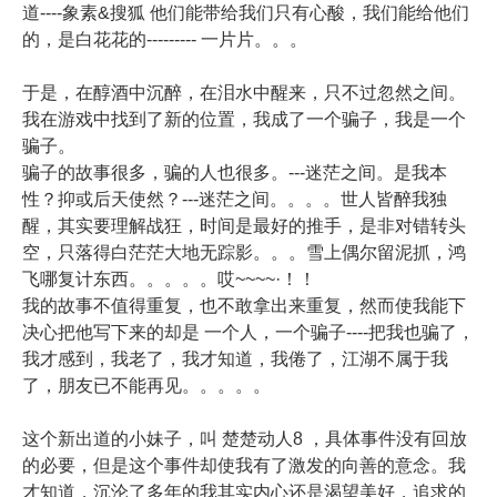
道----象素&搜狐 他们能带给我们只有心酸，我们能给他们
的，是白花花的--------- 一片片。。。
于是，在醇酒中沉醉，在泪水中醒来，只不过忽然之间。
我在游戏中找到了新的位置，我成了一个骗子，我是一个
骗子。
骗子的故事很多，骗的人也很多。---迷茫之间。是我本
性？抑或后天使然？---迷茫之间。。。。世人皆醉我独
醒，其实要理解战狂，时间是最好的推手，是非对错转头
空，只落得白茫茫大地无踪影。。。雪上偶尔留泥抓，鸿
飞哪复计东西。。。。。哎~~~~·！！
我的故事不值得重复，也不敢拿出来重复，然而使我能下
决心把他写下来的却是 一个人，一个骗子----把我也骗了，
我才感到，我老了，我才知道，我倦了，江湖不属于我
了，朋友已不能再见。。。。。
这个新出道的小妹子，叫 楚楚动人8 ，具体事件没有回放
的必要，但是这个事件却使我有了激发的向善的意念。我
才知道，沉沦了多年的我其实内心还是渴望美好，追求的