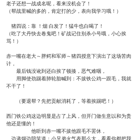
老子还想一战成名呢，看来没机会了！
（帮战里喊的多的，肯定打的少，表向我学习哦！）
猪四说：靠 ！烟 白发了！猛牛也白喝了！
（吃了大丹快去卷鬼吧！矿战记住别杀小号哦，小心挨
骂！）
赤一嘴在老大～胖鳄和军师～猪四授意下演出了这场苦肉
计，
最后钱没讹到还白挨了顿揍，恶气难咽，
用脚使劲踢着肺轮胎喊到：不拔铁公鸡一跟毛，我就
不干了！
（要退帮？先把贡献消耗了，等着挨踢吧！）
西门铁公鸡这边明显是占了上风，但开门做生意以和为贵
他还是懂的！
他听到赤一嘴不拔他跟毛不罢休，
边递烟边陪笑道：小兄弟火气表那么大，看看你都把我