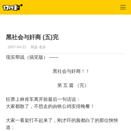
专区_《刀剑》
>
暴笑网文
>
正文
黑社会与奸商 (五)完
2007-04-21
我是·老余
现实帮战（搞笑版）
——
黑社会与奸商！！
第 五 篇 （完）
狂莽上林肯车离开前最后一句话说：
大家都散了，不想走的由铁公鸡安排晚餐！
大家一看架打不起来了，刚才吓的脸都白了的那位怏怏
道：