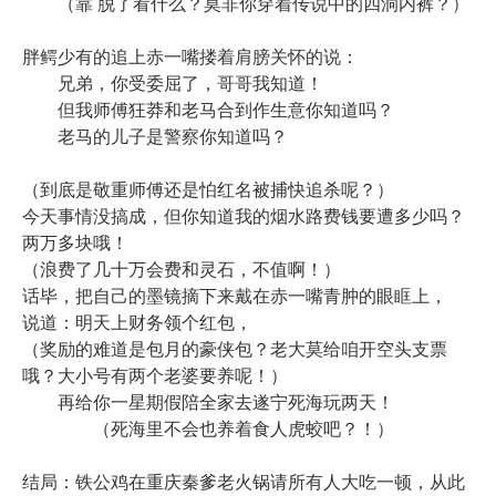
（靠 脱了看什么？莫非你穿着传说中的四洞内裤？）
胖鳄少有的追上赤一嘴搂着肩膀关怀的说：
兄弟，你受委屈了，哥哥我知道！
但我师傅狂莽和老马合到作生意你知道吗？
老马的儿子是警察你知道吗？
（到底是敬重师傅还是怕红名被捕快追杀呢？）
今天事情没搞成，但你知道我的烟水路费钱要遭多少吗？
两万多块哦！
（浪费了几十万会费和灵石，不值啊！）
话毕，把自己的墨镜摘下来戴在赤一嘴青肿的眼眶上，
说道：明天上财务领个红包，
（奖励的难道是包月的豪侠包？老大莫给咱开空头支票
哦？大小号有两个老婆要养呢！）
再给你一星期假陪全家去遂宁死海玩两天！
（死海里不会也养着食人虎蛟吧？！）
结局：铁公鸡在重庆秦爹老火锅请所有人大吃一顿，从此