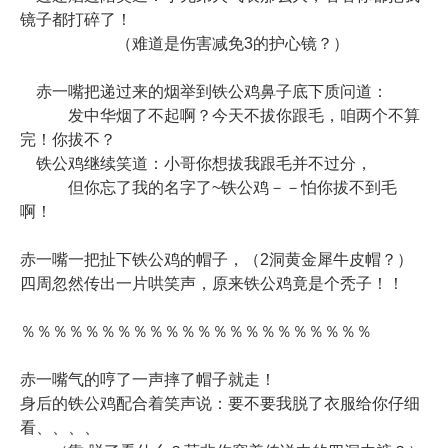
镜子都打碎了！
（难道是伤害减免3的护心镜？）
赤一嘴把递过来的烟举到铁公鸡鼻子底下质问道：
发中华烟了不起啊？今天不拔你跟毛，咱两个不算
完！你拔不？
铁公鸡继续笑道：小哥你想拔我跟毛并不过分，
但你忘了我的名字了~铁公鸡－－怕你拔不到毛
啊！
赤一嘴一把扯下铁公鸡的帽子，（2洞黄金犀牛皮帽？）
四周忽然传出一片哄笑声，原来铁公鸡竟是个秃子！！
％％％％％％％％％％％％％％％％％％％％％％
赤一嘴气的哼了一声摔了帽子就走！
身后的铁公鸡配合着笑声说：要不要我脱了衣服给你仔细
看、、、、