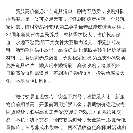
新服高价值必出金道具清单，刚需不愁卖，收购排队
抢着要。第一类可交易元宝，打怪刷图稳定掉落，全服玩
家刚需，随时交易秒变现;第二类背饰养成淬炼进阶材料，
22周年新款背饰全民养成，材料需求极大，物价长期保
值，永远不愁卖;第三类女神大赛助力道具、限定护符材
料，活动期间供不应求，高价好出手;第四类转生经脉基础
材料，所有玩家养成必备，长期稳定回收;第五类4V4战场
兑换道具碎片，懒人玩家懒得刷，高价收购，稳赚不赔。
只刷高价值刚需道具，不刷冷门滞销道具，搬砖效率最大
化，不浪费挂机时间。
搬砖交易变现技巧，安全不封号，收益最大化。新服
物价前期最高，开服前两周抓紧出金，后期物价稳定按需
囤货留货，低买高卖赚差价;交易走游戏官方正规摆摊交
易，不私下线下交易，谨防被骗封号，安全第一;多账号批
量搬砖，主号养成小号搬砖，两不误收益更高;限时活动期