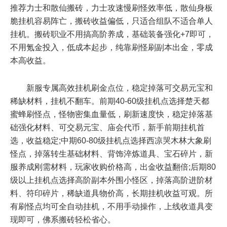
推荐力士和散仙搬砖，力士攻速慢刷怪效率低，散仙身板
脆挂机容易阵亡，搬砖收益偏低，只适合组队不适合单人
挂机。搬砖职业不用搞高阶养成，基础装备强化+7即可，
不用氪金投入，低成本起步，纯靠刷怪刷副本出金，零成
本高收益。
新服专属高效挂机刷金点位，稳定掉落可交易元宝和
稀缺材料，挂机不翻车。前期40-60级挂机点选择楚天都
蜜蜂刷怪点，怪物密集血量低，刷新速度快，稳定掉落基
础强化材料、可交易元宝、庙会代币，新手前期挂机首
选，收益稳定;中期60-80级挂机点选择西凉哭木林大象刷
怪点，掉落转生基础材料、背饰淬炼道具、宝石碎片，新
服养成刚需材料，玩家收购价格高，出金收益翻倍;后期80
级以上挂机点选择高阶副本外围小怪区，掉落高阶进阶材
料、符印碎片，稀缺道具物价高，长期挂机收益可观。所
有刷怪点均可全自动挂机，不用手动操作，上线收道具变
现即可，佛系搬砖轻松省心。