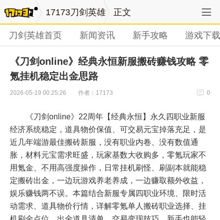
17173刀剑英雄
正文
刀剑英雄首页
新闻资讯
新手攻略
游戏下
《刀剑online》经典永恒新服搬砖赚钱攻略 零
氪挂机稳定出金思路
作者：17173
2026-05-19 00:25:26
0
《刀剑online》22周年【经典永恒】永久四职业新服
经济系统稳定，道具物价保值、可交易元宝掉落充足，是
近几年端游最佳搬砖新服，没有职业内卷、没有数值通
胀，材料元宝需求旺盛，玩家基数大收购多，零氪玩家不
用氪金、不用高强度操作，日常挂机刷怪、刷副本就能稳
定搬砖出金，一边玩游戏养老养成，一边赚取额外收益，
娱乐赚钱两不误。本篇结合新服专属四职业环境、限时活
动需求、道具物价行情，详解零氪单人搬砖职业选择、挂
机刷金点位、出金道具清单、交易变现技巧，新手也能轻