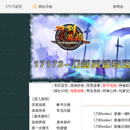
17173首页
网站导航
新网游
|
专区首页
|
游戏特色
|
背景故事
|
新手指南
|
种族职
|
擂台介绍
|
地图攻略
|
帮会系统
|
经验心得
|
玩家交
【
进入游戏
】
·
安装游戏
·
帐号注册
·
游戏登录
·
常见问题
《刀剑online》新服一
【
基本操作
】
《刀剑online》新服
·
游戏界面
·
基本操作
《刀剑online》新服
·
第一次聊天
·
快捷键