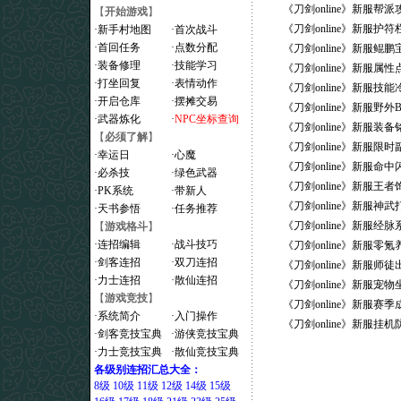
《刀剑online》新服
【
开始游戏
】
《刀剑online》新服
·
新手村地图
·
首次战斗
·
首回任务
·
点数分配
《刀剑online》新服鲲
·
装备修理
·
技能学习
《刀剑online》新服
·
打坐回复
·
表情动作
《刀剑online》新服
·
开启仓库
·
摆摊交易
《刀剑online》新服野
·
武器炼化
·
NPC坐标查询
《刀剑online》新服装
【
必须了解
】
《刀剑online》新服
·
幸运日
·
心魔
《刀剑online》新服命
·
必杀技
·
绿色武器
《刀剑online》新服王
·
PK系统
·
带新人
《刀剑online》新服
·
天书参悟
·
任务推荐
《刀剑online》新服
【
游戏格斗
】
·
连招编辑
·
战斗技巧
《刀剑online》新服
·
剑客连招
·
双刀连招
《刀剑online》新服师
·
力士连招
·
散仙连招
《刀剑online》新服宠
【
游戏竞技
】
《刀剑online》新服赛
·
系统简介
·
入门操作
《刀剑online》新服
·
剑客竞技宝典
·
游侠竞技宝典
·
力士竞技宝典
·
散仙竞技宝典
各级别连招汇总大全：
8级
10级
11级
12级
14级
15级