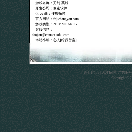
游戏名称：刀剑·英雄
开发公司：
像素软件
运 营 商：搜狐畅游
官方网站：
//dj.changyou.com
游戏类型：2D MMOARPG
客服信箱：
daojian@contact.sohu.com
本站小编：心人[
给我留言]
关于17173
|
人才招聘
|
广告服
Copyright © 20