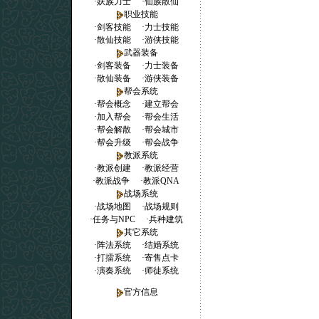
·
妖族力士
·
仙族散仙
职业技能
·
剑客技能
·
力士技能
·
散仙技能
·
游侠技能
武器装备
·
剑客装备
·
力士装备
·
散仙装备
·
游侠装备
帮会系统
·
帮会概念
·
建立帮会
·
加入帮会
·
帮会生活
·
帮会解散
·
帮会城市
·
帮会升级
·
帮会战争
教派系统
·
教派创建
·
教派经营
·
教派战争
·
教派QNA
战场系统
·
战场地图
·
战场规则
·
任务与NPC
·
兵种建筑
其它系统
·
阵法系统
·
结婚系统
·
打擂系统
·
寄售点卡
·
演奏系统
·
师徒系统
官方信息