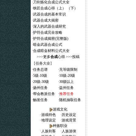
·
刀剑炼化合成公式大全
·
铁匠合成心得（上）
（下）
·
武器合成的基本常识
·
武器合成大揭密
·
深入的武器合成研究
·
护符合成完全攻略
·
护符合成揭密(完整版)
·
暗金武器合成公式
·
合成暗金材料公式大全
>>>
更多
合成
心得
>>>
投稿
【
任务大全
】
·
任务总谱
·
无等级限制
·
5级-10级
·
10级-20级
·
20级-30级
·
30级以上
·
扬州任务
·
益州任务
·
帮会教派任务
·
推荐任务
·
触发任务
·
随机抽取任务
游戏文化
·
游戏特色
·
历史设定
·
地理设定
·
游戏背景
种族职业
·
人族剑客
·
人族游侠