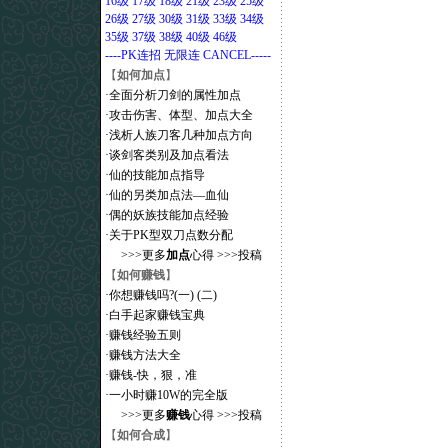
16级
17级
18级
21级
23级
25级
26级
27级
30级
31级
33级
34级
35级
37级
38级
40级
46级
----PK连招
无限连
CANCEL
-----
【
如何加点
】
·
全面分析刀剑的属性加点
·
攻击伤害、体型、加点大全
·
浅析人族刀客几种加点方向
·
谈剑客类别及加点看法
·
仙的技能加点指导
·
仙的另类加点法―血仙
·
偶的妖族技能加点经验
·
关于PK型双刀点数分配
>>>
更多
加点
心得
>>>
投稿
【
如何赚钱
】
·
你想赚钱吗?(一)
(二)
·
白手起家赚钱宝典
·
赚钱经验五则
·
赚钱方法大全
·
赚钱-快，狠，准
·
一小时赚10W的完全版
>>>
更多
赚钱
心得
>>>
投稿
【
如何合成
】